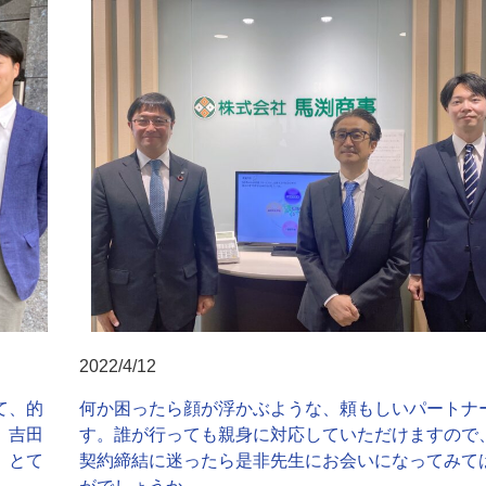
2022/4/12
て、的
何か困ったら顔が浮かぶような、頼もしいパートナ
。吉田
す。誰が行っても親身に対応していただけますので
、とて
契約締結に迷ったら是非先生にお会いになってみて