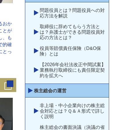
問題役員とは？問題役員への対
応方法を解説
るおか
取締役に辞めてもらう方法と
ことが
は？弁護士ができる問題役員対
し、も
応の方法とは？
で的確
役員等賠償責任保険（D&O保
にとっ
険）とは
【2026年会社法改正中間試案】
業務執行取締役にも責任限定契
約を拡大へ
株主総会の運営
非上場・中小企業向けの株主総
会対応とは？Ｑ＆Ａ形式で詳し
く説明
株主総会の書面決議（決議の省