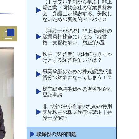
【トラブル事例から学ぶ】非上
場企業・同族会社の従業員持株
会｜弁護士が解説する、失敗し
ないための実践的アドバイス
【弁護士が解説】非上場会社の
従業員持株会における「経営
権・支配権争い」防止策5選
株主（経営者）の相続をきっか
けとする経営権争いとは？
事業承継のための株式譲渡が遺
留分の対象になってしまう！？
株主総会議事録への署名拒否と
登記申請
非上場の中小企業のための特別
支配株主の株式等売渡請求｜弁
護士が解説
取締役の法的問題