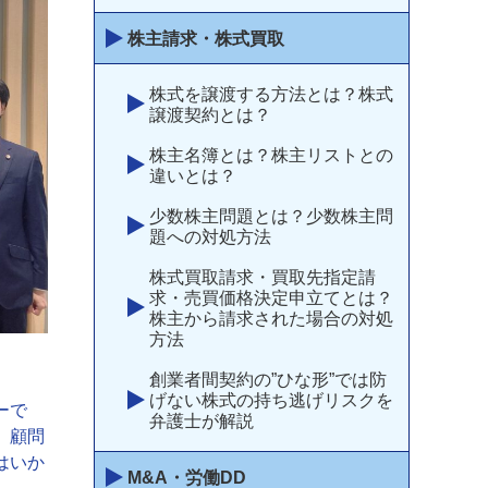
株主請求・株式買取
株式を譲渡する方法とは？株式
譲渡契約とは？
株主名簿とは？株主リストとの
違いとは？
少数株主問題とは？少数株主問
題への対処方法
株式買取請求・買取先指定請
求・売買価格決定申立てとは？
株主から請求された場合の対処
方法
創業者間契約の”ひな形”では防
げない株式の持ち逃げリスクを
ーで
弁護士が解説
、顧問
はいか
M&A・労働DD