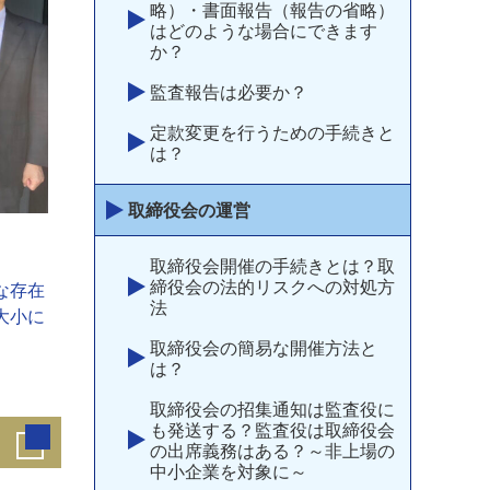
略）・書面報告（報告の省略）
はどのような場合にできます
か？
監査報告は必要か？
定款変更を行うための手続きと
は？
取締役会の運営
取締役会開催の手続きとは？取
締役会の法的リスクへの対処方
な存在
法
大小に
取締役会の簡易な開催方法と
は？
取締役会の招集通知は監査役に
も発送する？監査役は取締役会
の出席義務はある？～非上場の
中小企業を対象に～