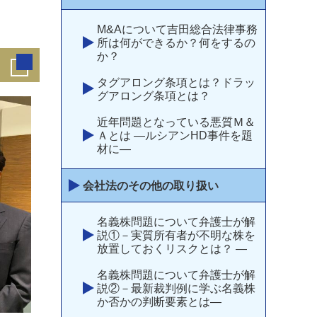
M&Aについて吉田総合法律事務
所は何ができるか？何をするの
か？
タグアロング条項とは？ドラッ
グアロング条項とは？
近年問題となっている悪質Ｍ＆
Ａとは ―ルシアンHD事件を題
材に―
会社法のその他の取り扱い
名義株問題について弁護士が解
説①－実質所有者が不明な株を
放置しておくリスクとは？ —
名義株問題について弁護士が解
説②－最新裁判例に学ぶ名義株
か否かの判断要素とは―