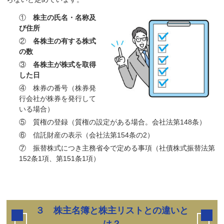
①
株主の氏名・名称及
び住所
②
各株主の有する株式
の数
③
各株主が株式を取得
した日
④ 株券の番号（株券発
行会社が株券を発行して
いる場合）
⑤ 質権の登録（質権の設定がある場合。会社法第148条）
⑥ 信託財産の表示（会社法第154条の2）
⑦ 振替株式につき主務省令で定める事項（社債株式振替法第
152条1項、第151条1項）
３ 株主名簿と株主リストとの違いと