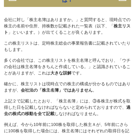
は？
会社に対し「株主名簿はありますか。」と質問すると、現時点での
株主の名前や住所、持株数が記載された一覧表（以下、「
株主リス
ト
」といいます。）が出てくることが良くあります。
この株主リストは、定時株主総会の事業報告書に記載されていたり
もします。
多くの会社では、この株主リストを株主名簿と呼んでおり、「ウチ
の会社は株主名簿をきちんと作成している。」と認識されているこ
とがありますが、これは
大きな誤解
です。
確かに、株主リストは現時点での株主の構成が分かるものではあり
ますが、
会社法の「株主名簿」ではありません
。
上記２で記載したとおり、「株主名簿」には、③各株主が株式を取
得した日を記載しなければならないと定められておりますので、
過
去の株式の移動を全て記載
しなければなりません。
例えば、今から10年前に100株を取得した株主Ａが、5年前にさら
に100株を取得した場合には、株主名簿にはそれぞれの取得日を記