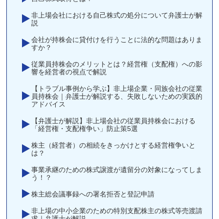
非上場会社における自己株式の処分について弁護士が解
説
会社が持株会に貸付けを行うことに法的な問題はありま
すか？
従業員持株会のメリットとは？経営権（支配権）への影
響を経営者の視点で解説
【トラブル事例から学ぶ】非上場企業・同族会社の従業
員持株会｜弁護士が解説する、失敗しないための実践的
アドバイス
【弁護士が解説】非上場会社の従業員持株会における
「経営権・支配権争い」防止策5選
株主（経営者）の相続をきっかけとする経営権争いと
は？
事業承継のための株式譲渡が遺留分の対象になってしま
う！？
株主総会議事録への署名拒否と登記申請
非上場の中小企業のための特別支配株主の株式等売渡請
求｜弁護士が解説