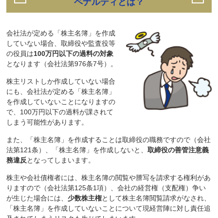
ペナルティとは？
会社法が定める「株主名簿」を作成
していない場合、取締役や監査役等
の役員は
100万円以下の過料の対象
となります（会社法第976条7号）。
株主リストしか作成していない場合
にも、会社法が定める「株主名簿」
を作成していないことになりますの
で、100万円以下の過料が課されて
しまう可能性があります。
また、「株主名簿」を作成することは取締役の職務ですので（会社
法第121条）、「株主名簿」を作成しないと、
取締役の善管注意義
務違反
となってしまいます。
株主や会社債権者には、株主名簿の閲覧や謄写を請求する権利があ
りますので（会社法第125条1項）、会社の経営権（支配権）争い
が生じた場合には、
少数株主権
として株主名簿閲覧請求がなされ、
「株主名簿」を作成していないことについて現経営陣に対し責任追