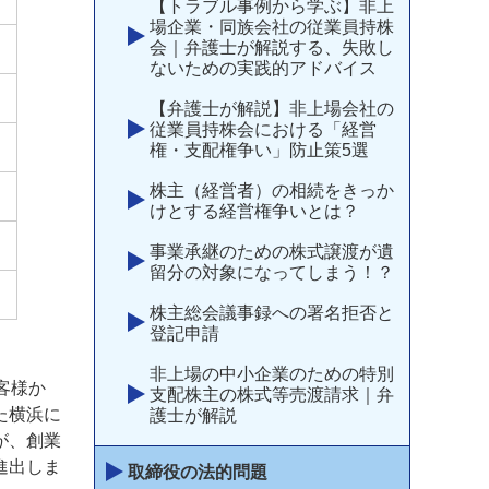
【トラブル事例から学ぶ】非上
場企業・同族会社の従業員持株
会｜弁護士が解説する、失敗し
ないための実践的アドバイス
【弁護士が解説】非上場会社の
従業員持株会における「経営
権・支配権争い」防止策5選
株主（経営者）の相続をきっか
けとする経営権争いとは？
事業承継のための株式譲渡が遺
留分の対象になってしまう！？
株主総会議事録への署名拒否と
登記申請
非上場の中小企業のための特別
客様か
支配株主の株式等売渡請求｜弁
た横浜に
護士が解説
が、創業
進出しま
取締役の法的問題