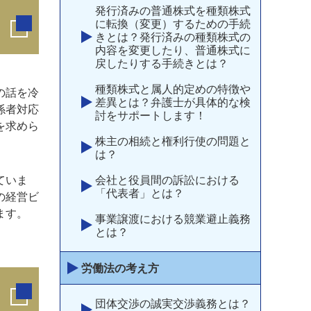
発行済みの普通株式を種類株式
に転換（変更）するための手続
きとは？発行済みの種類株式の
内容を変更したり、普通株式に
戻したりする手続きとは？
種類株式と属人的定めの特徴や
の話を冷
差異とは？弁護士が具体的な検
係者対応
討をサポートします！
を求めら
株主の相続と権利行使の問題と
は？
ていま
会社と役員間の訴訟における
「代表者」とは？
の経営ビ
ます。
事業譲渡における競業避止義務
とは？
労働法の考え方
団体交渉の誠実交渉義務とは？