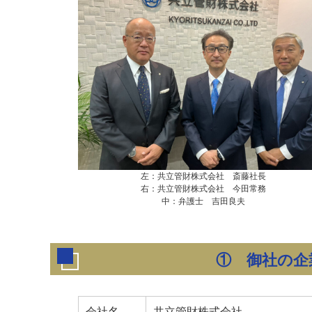
左：共立管財株式会社 斎藤社長
右：共立管財株式会社 今田常務
中：弁護士 吉田良夫
①
御社の企
会社名
共立管財株式会社