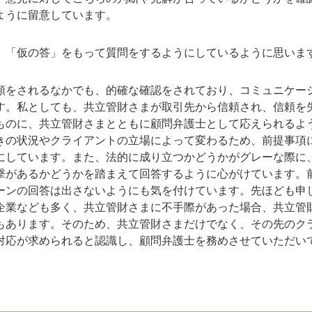
ように留意しています。
、「仮の答」をもって質問をするようにしているように思いま
頼をされるなかでも、的確な確認をされており、コミュニケー
す。私としても、共立管財さまが取引先から信頼され、信頼を
ものに、共立管財さまとともに顧問弁護士として応えられるよ
きの状況やクライアントの立場によって変わるため、前提事項
にしています。また、法的に成り立つかどうかがグレーな際に
撃があるかどうかを踏まえて回答するように心がけています。
ーンの回答は出さないようにも気を付けています。先ほども申
企業なども多く、共立管財さまに不手際があった場合、共立管
もあります。そのため、共立管財さまだけでなく、その先のク
対応が求められると認識し、顧問弁護士を務めさせていただい