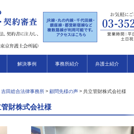
解決事例
事務所紹介
弁護士紹介
>
>
 吉田総合法律事務所
顧問先様の声
共立管財株式会社様
立管財株式会社様