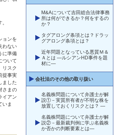
M&Aについて吉田総合法律事務
所は何ができるか？何をするの
す。
か？
タグアロング条項とは？ドラッ
ションを
グアロング条項とは？
失わない
近年問題となっている悪質Ｍ＆
うに準備
Ａとは ―ルシアンHD事件を題
について
材に―
、リスク
前提事実
会社法のその他の取り扱い
しました
財さまの
名義株問題について弁護士が解
ライアン
説①－実質所有者が不明な株を
ていま
放置しておくリスクとは？ —
名義株問題について弁護士が解
説②－最新裁判例に学ぶ名義株
か否かの判断要素とは―