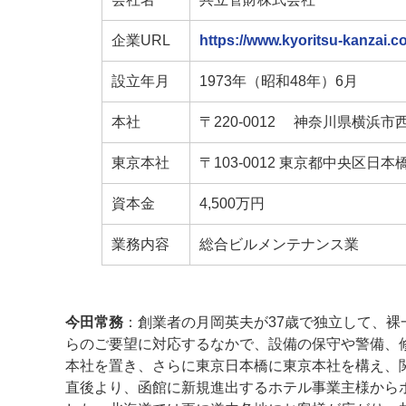
企業URL
https://www.kyoritsu-kanzai.co
設立年月
1973年（昭和48年）6月
本社
〒220-0012 神奈川県横浜
東京本社
〒103-0012 東京都中央区日
資本金
4,500万円
業務内容
総合ビルメンテナンス業
今田常務
：創業者の月岡英夫が37歳で独立して、
らのご要望に対応するなかで、設備の保守や警備、
本社を置き、さらに東京日本橋に東京本社を構え、
直後より、函館に新規進出するホテル事業主様から