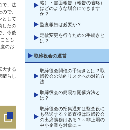
略）・書面報告（報告の省略）
ので、法
はどのような場合にできます
たので、
か？
ンとして
監査報告は必要か？
談したの
で、今後
定款変更を行うための手続きと
ることも
は？
程度のお
取締役会の運営
拡大する
取締役会開催の手続きとは？取
素晴らし
締役会の法的リスクへの対処方
法
取締役会の簡易な開催方法と
は？
取締役会の招集通知は監査役に
も発送する？監査役は取締役会
の出席義務はある？～非上場の
中小企業を対象に～