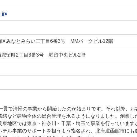
.jp/
市西区みなとみらい三丁目6番3号 MMパークビル12階
本橋堀留町2丁目3番3号 堀留中央ビル2階
裸一貫で清掃の事業から開始したのが始まりです。それ以降、お
修繕など建物全体の総合管理を承るようになりました。創業し
関東地区では東京・神奈川・千葉・埼玉で事業を行っています
ホテル事業のサポートを担うよう指名され、北海道函館市にも