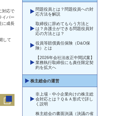
問題役員とは？問題役員への対
に対応で
応方法を解説
ライバー
社に成長
取締役に辞めてもらう方法と
は？弁護士ができる問題役員対
応の方法とは？
開して
役員等賠償責任保険（D&O保
険）とは
【2026年会社法改正中間試案】
業務執行取締役にも責任限定契
約を拡大へ
株主総会の運営
非上場・中小企業向けの株主総
会対応とは？Ｑ＆Ａ形式で詳し
く説明
株主総会の書面決議（決議の省