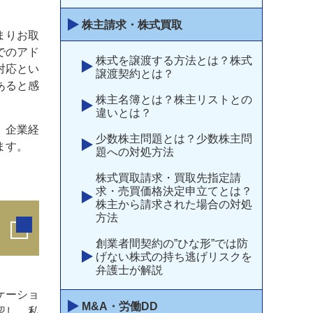
株主請求・株式買取
まりお取
でのアド
株式を譲渡する方法とは？株式
対応とい
譲渡契約とは？
あると感
株主名簿とは？株主リストとの
違いとは？
、企業経
少数株主問題とは？少数株主問
ます。
題への対処方法
株式買取請求・買取先指定請
求・売買価格決定申立てとは？
株主から請求された場合の対処
方法
創業者間契約の”ひな形”では防
げない株式の持ち逃げリスクを
弁護士が解説
ケーショ
M&A・労働DD
認し、私