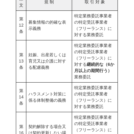
規 制
取 引 対 象
文
特定業務委託事業者
第
募集情報の的確な表
の特定受託事業者
12
示義務
（フリーランス）に
条
対する業務委託
特定業務委託事業者
の特定受託事業者
第
妊娠、出産若しくは
（フリーランス）に
13
育児又は介護に対す
対する
継続的な（6か
条
る配慮義務
月以上の期間行う）
業務委託
特定業務委託事業者
第
ハラスメント対策に
の特定受託事業者
14
係る体制整備の義務
（フリーランス）に
条
対する業務委託
特定業務委託事業者
の特定受託事業者
第
契約解除する場合又
（フリーランス）に
16
は契約更新しない場