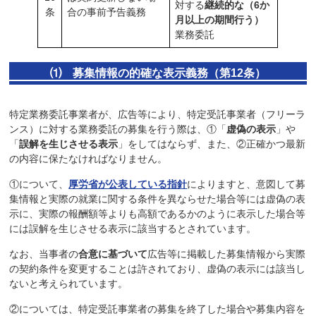
対する
継続的な（6か
条
合の事前予告義務
月以上の期間行う）
業務委託
⑴ 募集情報の的確な表示義務（第12条）
特定業務委託事業者が、広告等により、特定受託事業者（フリーラ
ンス）に対する業務委託の募集を行う際は、①「
虚偽の表示
」や
「
誤解を生じさせる表示
」をしてはならず、また、②正確かつ最新
の内容に保たなければなりません。
①について、
厚労省が公表している指針
によりますと、意図して募
集情報と実際の就業に関する条件を異ならせた場合等には虚偽の表
示に、実際の報酬額等よりも高額であるかのように表示した場合等
には誤解を生じさせる表示に該当するとされています。
なお、当事者の
合意に基づいて
広告等に掲載した募集情報から実際
の契約条件を変更することは許されており、虚偽の表示には該当し
ないと考えられています。
②については、特定受託事業者の募集を終了した場合や募集内容を