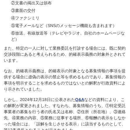
②文書の掲出又は頒布
③書面の交付
④ファクシミリ
⑤電子メールなど（SNSのメッセージ機能も含まれます）
⑥放送、有線放送等（テレビやラジオ、自社のホームページな
ど）
また、特定の一人に対して業務委託を打診する場合には、既に契約
交渉段階にあると考えられるため、的確表示義務の対象外とされて
います。
なお、的確表示義務は、的確表示の対象となる募集情報の事項を提
供する場合に虚偽の表示の禁止等を求めるものであり、募集情報の
事項を明示することを求めるものではないとの解釈が行政資料によ
り示されていました。
しかし、2024年12月18日に公表された
Q&A
などの資料により、こ
の解釈が変更されました。すなわち、募集情報のうち、①特定受託
事業者の募集を行う者の氏名又は名称、②住所（所在地）、③連絡
先、④業務の内容、⑤業務に従事する場所、⑥報酬の表示をしなか
った場合には、「誤解を生じさせる表示」に該当するものとして、
第12条違反となることが示されました。