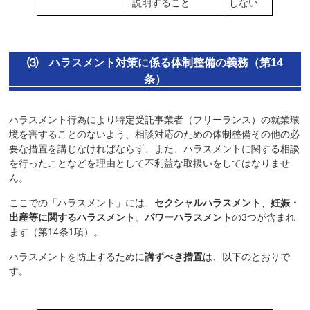
説明すること
しない
⑶ ハラスメント対策に係る体制整備の義務（第14
条）
ハラスメント行為により特定受託事業者（フリーランス）の就業環
境を害することのないよう、相談対応のための体制整備その他の必
要な措置を講じなければならず、また、ハラスメントに関する相談
を行ったことなどを理由として不利益な取扱いをしてはなりませ
ん。
ここでの「ハラスメント」には、
セクシャルハラスメント
、
妊娠・
出産等に関するハラスメント
、
パワーハラスメント
の3つが含まれ
ます（第14条1項）。
ハラスメントを防止するために
講ずべき措置
は、以下のとおりで
す。