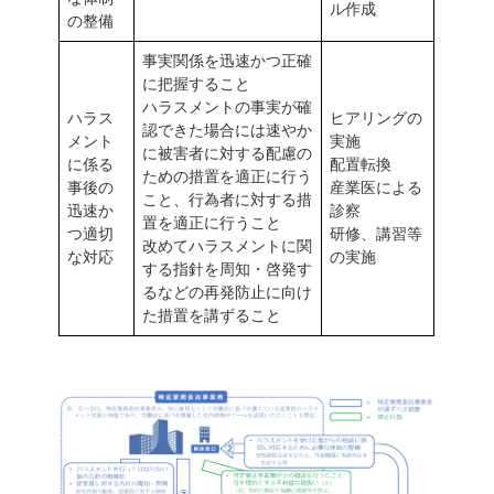
ル作成
の整備
事実関係を迅速かつ正確
に把握すること
ハラスメントの事実が確
ハラス
ヒアリングの
認できた場合には速やか
メント
実施
に被害者に対する配慮の
に係る
配置転換
ための措置を適正に行う
事後の
産業医による
こと、行為者に対する措
迅速か
診察
置を適正に行うこと
つ適切
研修、講習等
改めてハラスメントに関
な対応
の実施
する指針を周知・啓発す
るなどの再発防止に向け
た措置を講ずること