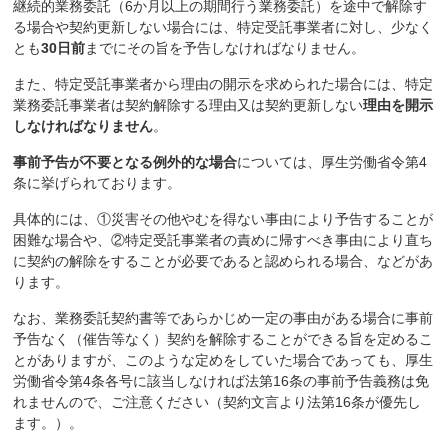
継続的業務委託（6か月以上の期間行う業務委託）を途中で解除す
る場合や契約更新しない場合には、特定受託事業者に対し、少なく
とも
30日前
までにその旨を予告しなければなりません。
また、特定受託事業者から理由の開示を求められた場合には、特定
業務委託事業者は契約解除する理由又は契約更新しない
理由を開示
しなければなりません
。
事前予告が不要となる例外的な場合
については、厚生労働省令第4
条に挙げられております。
具体的には、①災害その他やむを得ない事由により予告することが
困難な場合や、②特定受託事業者の責めに帰すべき事由により直ち
に契約の解除をすることが必要であると認められる場合、などがあ
ります。
なお、業務委託契約書等であらかじめ一定の事由がある場合に事前
予告なく（催告等なく）契約を解除することができる旨を定めるこ
とがありますが、このような定めをしていた場合であっても、厚生
労働省令第4条各号に該当しなければ法第16条の事前予告義務は免
れませんので、ご注意ください（契約文言より法第16条が優先し
ます。）。