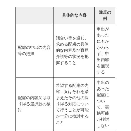
違反の
具体的な内容
例
申出が
あった
話合い等を通じ、
にもか
求める配慮の具体
配慮の申出の内容
かわら
的な内容及び育児
等の把握
ず、申
介護等の状況を把
出内容
握すること
を無視
する
申出の
希望する配慮の内
あった
容、又はそれを踏
配慮に
配慮の内容又は取
まえたその他の採
つい
り得る選択肢の検
り得る対応につい
て、実
討
て行うことが可能
施可能
か十分に検討する
か検討
こと
しない