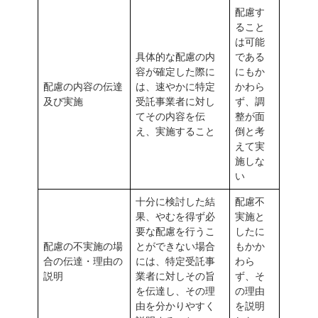
配慮す
ること
は可能
具体的な配慮の内
である
容が確定した際に
にもか
配慮の内容の伝達
は、速やかに特定
かわら
及び実施
受託事業者に対し
ず、調
てその内容を伝
整が面
え、実施すること
倒と考
えて実
施しな
い
十分に検討した結
配慮不
果、やむを得ず必
実施と
要な配慮を行うこ
したに
配慮の不実施の場
とができない場合
もかか
合の伝達・理由の
には、特定受託事
わら
説明
業者に対しその旨
ず、そ
を伝達し、その理
の理由
由を分かりやすく
を説明