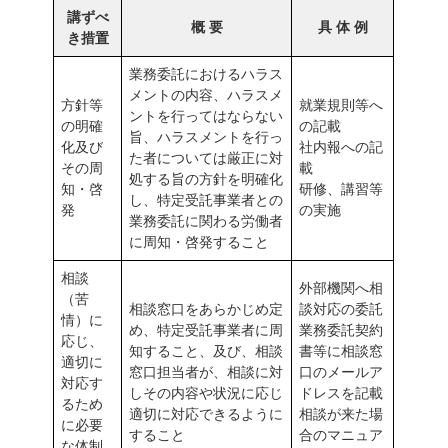
講ずべ
概 要
具 体 例
き措置
業務委託におけるハラス
メントの内容、ハラスメ
方針等
就業規則等へ
ントを行ってはならない
の明確
の記載
旨、ハラスメントを行っ
化及び
社内報への記
た者については厳正に対
その周
載
処する旨の方針を明確化
知・啓
研修、講習等
し、特定受託事業者との
発
の実施
業務委託に関わる労働者
に周知・啓発すること
相談
外部機関へ相
（苦
相談窓口をあらかじめ定
談対応の委託
情）に
め、特定受託事業者に周
業務委託契約
応じ、
知すること、及び、相談
書等に相談窓
適切に
窓口担当者が、相談に対
口のメールア
対応す
しその内容や状況に応じ
ドレスを記載
るため
適切に対応できるように
相談が来た場
に必要
すること
合のマニュア
な体制