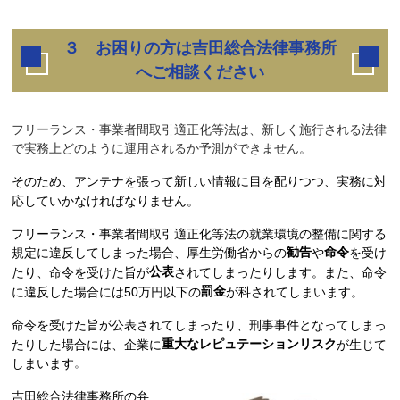
３ お困りの方は吉田総合法律事務所
へご相談ください
フリーランス・事業者間取引適正化等法は、新しく施行される法律
で実務上どのように運用されるか予測ができません。
そのため、アンテナを張って新しい情報に目を配りつつ、実務に対
応していかなければなりません。
フリーランス・事業者間取引適正化等法の就業環境の整備に関する
勧告
命令
規定に違反してしまった場合、厚生労働省からの
や
を受け
公表
たり、命令を受けた旨が
されてしまったりします。また、命令
罰金
に違反した場合には50万円以下の
が科されてしまいます。
命令を受けた旨が公表されてしまったり、刑事事件となってしまっ
重大なレピュテーションリスク
たりした場合には、企業に
が生じて
。
しまいます
吉田総合法律事務所の弁