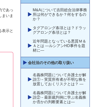
M&Aについて吉田総合法律事務
約であっ
所は何ができるか？何をするの
しまいま
か？
タグアロング条項とは？ドラッ
る表示と
グアロング条項とは？
近年問題となっている悪質Ｍ＆
Ａとは ―ルシアンHD事件を題
材に―
会社法のその他の取り扱い
名義株問題について弁護士が解
説①－実質所有者が不明な株を
放置しておくリスクとは？ —
名義株問題について弁護士が解
説②－最新裁判例に学ぶ名義株
か否かの判断要素とは―