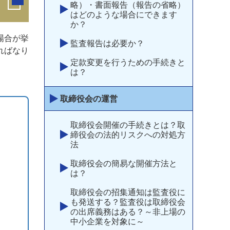
略）・書面報告（報告の省略）
はどのような場合にできます
か？
場合が挙
監査報告は必要か？
ればなり
定款変更を行うための手続きと
は？
取締役会の運営
取締役会開催の手続きとは？取
締役会の法的リスクへの対処方
法
取締役会の簡易な開催方法と
は？
取締役会の招集通知は監査役に
も発送する？監査役は取締役会
の出席義務はある？～非上場の
中小企業を対象に～