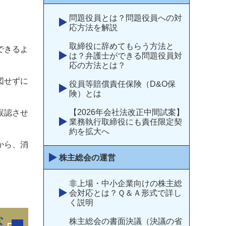
問題役員とは？問題役員への対
応方法を解説
取締役に辞めてもらう方法と
できるよ
は？弁護士ができる問題役員対
応の方法とは？
図せずに
役員等賠償責任保険（D&O保
険）とは
【2026年会社法改正中間試案】
誤認させ
業務執行取締役にも責任限定契
約を拡大へ
から、消
株主総会の運営
非上場・中小企業向けの株主総
会対応とは？Ｑ＆Ａ形式で詳し
く説明
な
株主総会の書面決議（決議の省