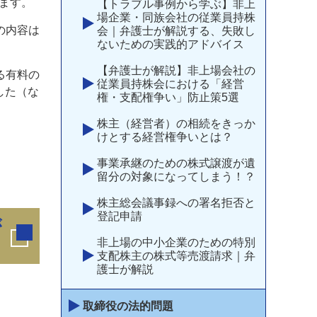
います。
【トラブル事例から学ぶ】非上
場企業・同族会社の従業員持株
の内容は
会｜弁護士が解説する、失敗し
ないための実践的アドバイス
【弁護士が解説】非上場会社の
る有料の
従業員持株会における「経営
した（な
権・支配権争い」防止策5選
株主（経営者）の相続をきっか
けとする経営権争いとは？
事業承継のための株式譲渡が遺
留分の対象になってしまう！？
株主総会議事録への署名拒否と
登記申請
が
非上場の中小企業のための特別
支配株主の株式等売渡請求｜弁
護士が解説
取締役の法的問題