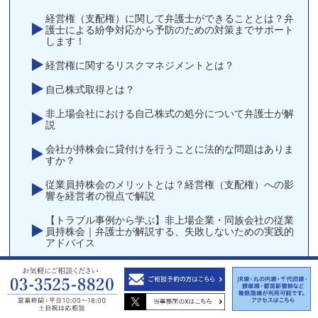
経営権（支配権）に関して弁護士ができることとは？弁
護士による紛争対応から予防のための対策までサポート
します！
経営権に関するリスクマネジメントとは？
自己株式取得とは？
非上場会社における自己株式の処分について弁護士が解
説
会社が持株会に貸付けを行うことに法的な問題はありま
すか？
従業員持株会のメリットとは？経営権（支配権）への影
響を経営者の視点で解説
【トラブル事例から学ぶ】非上場企業・同族会社の従業
員持株会｜弁護士が解説する、失敗しないための実践的
アドバイス
【弁護士が解説】非上場会社の従業員持株会における
「経営権・支配権争い」防止策5選
株主（経営者）の相続をきっかけとする経営権争いと
は？