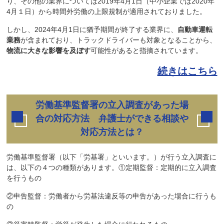
り、その他の業界については2019年4月1日（中小企業では2020年
4月１日）から時間外労働の上限規制が適用されておりました。
しかし、2024年4月1日に猶予期間が終了する業界に、
自動車運転
業務
が含まれており、トラックドライバーも対象となることから、
物流に大きな影響を及ぼす
可能性があると指摘されています。
続きはこちら
労働基準監督署の立入調査があった場
合の対応方法 弁護士ができる相談や
対応方法とは？
労働基準監督署（以下「労基署」といいます。）が行う立入調査に
は、以下の４つの種類があります。①定期監督：定期的に立入調査
を行うもの
②申告監督：労働者から労基法違反等の申告があった場合に行うも
の