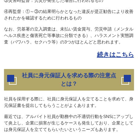
③災害時監督：労災が発生した場合に行われるもの
④再監督：①～③の結果明らかとなった違反が是正勧告により改善
されたかを確認するために行われるもの
なお、労基署の立入調査は、未払い賃金賞与、労災申請（メンタル
ヘルス疾患と傷害死亡等事故に分類できる）、ハラスメント実態調
査（パワハラ、セクハラ等）の3つがほとんどと思われます。
続きはこちら
社員に身元保証人を求める際の注意点
とは？
社員を採用する際に、社員に身元保証人を立てることを求めて、身
元保証書を提出してもらうことがよくあります。
最近では、アルバイト社員が勤務中の不適切行動をSNSにアップし
て炎上し、企業に損害が生じるケースも発生しており、企業として
は身元保証人を立ててもらいたいというニーズもあります。