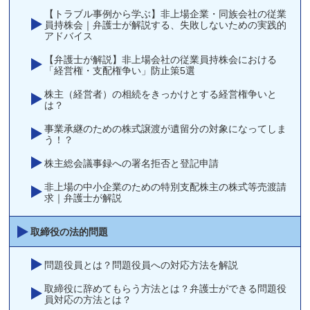
【トラブル事例から学ぶ】非上場企業・同族会社の従業
員持株会｜弁護士が解説する、失敗しないための実践的
アドバイス
【弁護士が解説】非上場会社の従業員持株会における
「経営権・支配権争い」防止策5選
株主（経営者）の相続をきっかけとする経営権争いと
は？
事業承継のための株式譲渡が遺留分の対象になってしま
う！？
株主総会議事録への署名拒否と登記申請
非上場の中小企業のための特別支配株主の株式等売渡請
求｜弁護士が解説
取締役の法的問題
問題役員とは？問題役員への対応方法を解説
取締役に辞めてもらう方法とは？弁護士ができる問題役
員対応の方法とは？