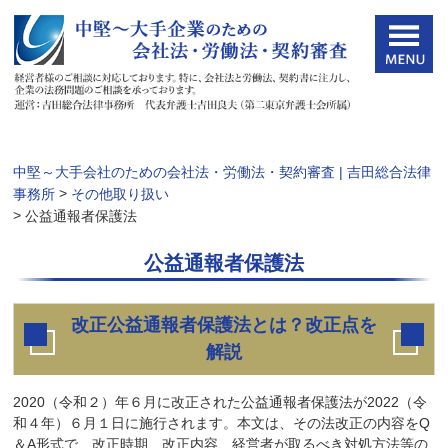
中堅～大手会社のための会社法・労働法・契約審査 | 吉田総合法律
>
事務所
その他取り扱い
>
公益通報者保護法
公益通報者保護法
改正公益通報者保護法とは？改正点を
解説
2020（令和２）年６月に改正された公益通報者保護法が2022（令
和４年）６月１日に施行されます。本文は、その法改正の内容をQ
＆A形式で、改正時期、改正内容、経営者が取るべき対処方法等の