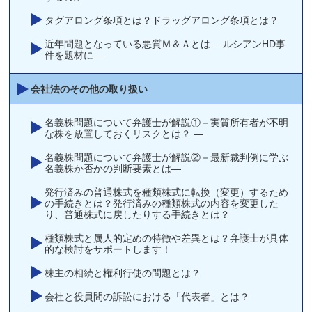
タグアロング条項とは？ドラッグアロング条項とは？
近年問題となっている悪質Ｍ＆Ａとは ―ルシアンHD事
件を題材に―
会社法のその他の取り扱い
名義株問題について弁護士が解説①－実質所有者が不明
な株を放置しておくリスクとは？ —
名義株問題について弁護士が解説②－最新裁判例に学ぶ
名義株か否かの判断要素とは―
発行済みの普通株式を種類株式に転換（変更）するため
の手続きとは？発行済みの種類株式の内容を変更した
り、普通株式に戻したりする手続きとは？
種類株式と属人的定めの特徴や差異とは？弁護士が具体
的な検討をサポートします！
株主の相続と権利行使の問題とは？
会社と役員間の訴訟における「代表者」とは？