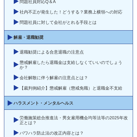
問題社員対応Q＆A
社内不正が発生した！どうする？業務上横領への対応
問題社員に対して会社がとれる手段とは
解雇・退職勧奨
退職勧奨による合意退職の注意点
懲戒解雇したら退職金は支給しなくていいのでしょう
か？
会社解散に伴う解雇の注意点とは？
【裁判例紹介】懲戒解雇（懲戒免職）と退職金不支給
ハラスメント・メンタルヘルス
労働施策総合推進法・男女雇用機会均等法等の2025年改
正とは？
パワハラ防止法の改正内容とは？