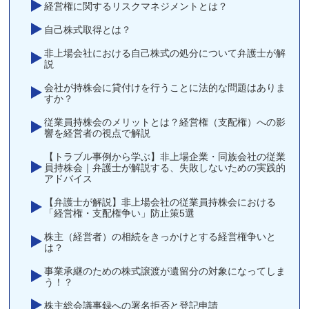
経営権に関するリスクマネジメントとは？
自己株式取得とは？
非上場会社における自己株式の処分について弁護士が解
説
会社が持株会に貸付けを行うことに法的な問題はありま
すか？
従業員持株会のメリットとは？経営権（支配権）への影
響を経営者の視点で解説
【トラブル事例から学ぶ】非上場企業・同族会社の従業
員持株会｜弁護士が解説する、失敗しないための実践的
アドバイス
【弁護士が解説】非上場会社の従業員持株会における
「経営権・支配権争い」防止策5選
株主（経営者）の相続をきっかけとする経営権争いと
は？
事業承継のための株式譲渡が遺留分の対象になってしま
う！？
株主総会議事録への署名拒否と登記申請