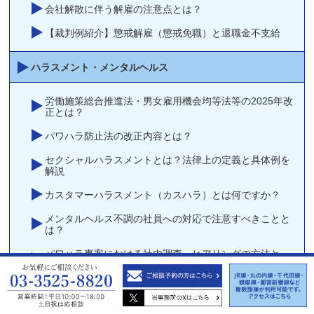
会社解散に伴う解雇の注意点とは？
【裁判例紹介】懲戒解雇（懲戒免職）と退職金不支給
ハラスメント・メンタルヘルス
労働施策総合推進法・男女雇用機会均等法等の2025年改
正とは？
パワハラ防止法の改正内容とは？
セクシャルハラスメントとは？法律上の定義と具体例を
解説
カスタマーハラスメント（カスハラ）とは何ですか？
メンタルヘルス不調の社員への対応で注意すべきことと
は？
パワハラ事案における社内調査・ヒアリングの方法と
は？
逆パワーハラスメント（逆パワハラ）とは？