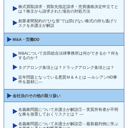
株式買取請求・買取先指定請求・売買価格決定申立てと
は？株主から請求された場合の対処方法
創業者間契約の”ひな形”では防げない株式の持ち逃げリ
スクを弁護士が解説
M&A・労働DD
M&Aについて吉田総合法律事務所は何ができるか？何を
するのか？
タグアロング条項とは？ドラッグアロング条項とは？
近年問題となっている悪質Ｍ＆Ａとは ―ルシアンHD事
件を題材に―
会社法のその他の取り扱い
名義株問題について弁護士が解説①－実質所有者が不明
な株を放置しておくリスクとは？ —
名義株問題について弁護士が解説②－最新裁判例に学ぶ