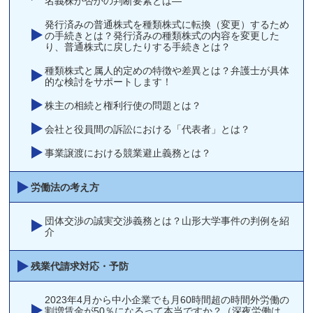
名義株か否かの判断要素とは―
発行済みの普通株式を種類株式に転換（変更）するため
の手続きとは？発行済みの種類株式の内容を変更した
り、普通株式に戻したりする手続きとは？
種類株式と属人的定めの特徴や差異とは？弁護士が具体
的な検討をサポートします！
株主の相続と権利行使の問題とは？
会社と役員間の訴訟における「代表者」とは？
事業譲渡における競業避止義務とは？
労働法の考え方
団体交渉の誠実交渉義務とは？山形大学事件の判例を紹
介
残業代請求対応・予防
2023年4月から中小企業でも月60時間超の時間外労働の
割増賃金が50％になるって本当ですか？（深夜労働は