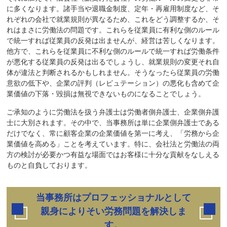
に多くなります。諸手当や退職金制度、定年・再雇用制度など、そ
れぞれの会社で就業規則が異なるため、これをどう調整するか、そ
れはまさに労働法の問題です。これらを従業員に有利な側のルール
で統一すれば従業員の反発は出ませんが、経営は苦しくなります。
他方で、これらを従業員に不利な側のルールで統一すれば労働条件
が悪化する従業員の反発は出るでしょうし、就業規則の変更それ自
体が違法と判断されるかもしれません。そうなったら従業員の労働
意欲の低下や、企業の評判（レピュテーション）の悪化も含めて企
業価値の下落・毀損は無視できないものになることでしょう。
ご承知のように労働法を扱う弁護士は労働者側弁護士、企業側弁護
士に大別されます。その中で、当事務所は単に企業側弁護士である
だけでなく、常に顧客企業の企業価値を第一に考え、「労務から企
業価値を高める」ことを考えています。特に、会社法と労働法の両
方の検討が必要かつ有益な場面ではお客様に十分な貢献をなしえる
ものと自負しております。
当事務所はプロフェッショナルとして
親身によりそい労務問題を解決しま
す。