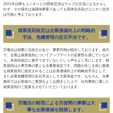
2021年以降もユニオンとの団体交渉はウェブが主流になるかもし
れず、その場合は遠隔地事案であっても団体交渉及びユニオン交渉
は可能と考えております。
就業規則改定は企業価値向上の戦略的
手法、危機管理の定石手法です。
労働法は頻繁に法改正があり、重要判例が続出しております。他方
で、企業は就業規則についてアップデートの必要性を感じていなが
ら、具体的改訂に着手できていないという声をよく耳にします。就
業規則は人事労務の要となる重要規定です。問題が生じる前に最適
な就業規則に改定されることは企業価値向上の戦略的手法として、
また企業危機管理の定石手法として大変有益です。もちろん、当事
務所ではお客様のご要望をよくお聞きした上で、社内事情に適した
就業規則のご提案をさせていただいております。
労働法の軽視による労使間の摩擦は大
事な企業価値を毀損します。