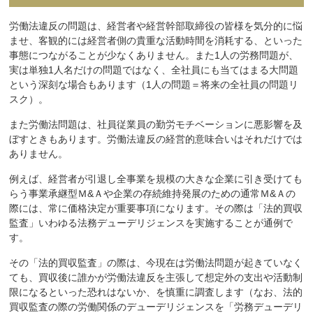
労働法違反の問題は、経営者や経営幹部取締役の皆様を気分的に悩
ませ、客観的には経営者側の貴重な活動時間を消耗する、といった
事態につながることが少なくありません。また1人の労務問題が、
実は単独1人名だけの問題ではなく、全社員にも当てはまる大問題
という深刻な場合もあります（1人の問題＝将来の全社員の問題リ
スク）。
また労働法問題は、社員従業員の勤労モチベーションに悪影響を及
ぼすときもあります。労働法違反の経営的意味合いはそれだけでは
ありません。
例えば、経営者が引退し全事業を規模の大きな企業に引き受けても
らう事業承継型Ｍ&Ａや企業の存続維持発展のための通常Ｍ&Ａの
際には、常に価格決定が重要事項になります。その際は「法的買収
監査」いわゆる法務デューデリジェンスを実施することが通例で
す。
その「法的買収監査」の際は、今現在は労働法問題が起きていなく
ても、買収後に誰かが労働法違反を主張して想定外の支出や活動制
限になるといった恐れはないか、を慎重に調査します（なお、法的
買収監査の際の労働関係のデューデリジェンスを「労務デューデリ