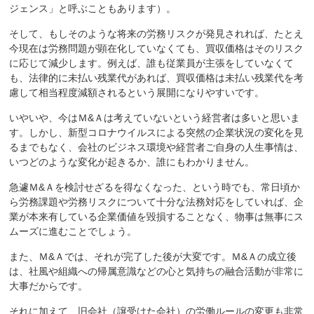
ジェンス」と呼ぶこともあります）。
そして、もしそのような将来の労務リスクが発見されれば、たとえ
今現在は労務問題が顕在化していなくても、買収価格はそのリスク
に応じて減少します。例えば、誰も従業員が主張をしていなくて
も、法律的に未払い残業代があれば、買収価格は未払い残業代を考
慮して相当程度減額されるという展開になりやすいです。
いやいや、今はＭ&Ａは考えていないという経営者は多いと思いま
す。しかし、新型コロナウイルスによる突然の企業状況の変化を見
るまでもなく、会社のビジネス環境や経営者ご自身の人生事情は、
いつどのような変化が起きるか、誰にもわかりません。
急遽Ｍ&Ａを検討せざるを得なくなった、という時でも、常日頃か
ら労務課題や労務リスクについて十分な法務対応をしていれば、企
業が本来有している企業価値を毀損することなく、物事は無事にス
ムーズに進むことでしょう。
また、Ｍ&Ａでは、それが完了した後が大変です。Ｍ&Ａの成立後
は、社風や組織への帰属意識などの心と気持ちの融合活動が非常に
大事だからです。
それに加えて、旧会社（譲受けた会社）の労働ルールの変更も非常