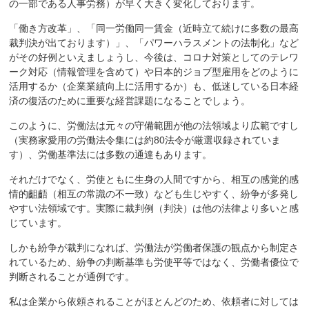
の一部である人事労務）が早く大きく変化しております。
「働き方改革」、「同一労働同一賃金（近時立て続けに多数の最高
裁判決が出ております）」、「パワーハラスメントの法制化」など
がその好例といえましょうし、今後は、コロナ対策としてのテレワ
ーク対応（情報管理を含めて）や日本的ジョブ型雇用をどのように
活用するか（企業業績向上に活用するか）も、低迷している日本経
済の復活のために重要な経営課題になることでしょう。
このように、労働法は元々の守備範囲が他の法領域より広範ですし
（実務家愛用の労働法令集には約80法令が厳選収録されていま
す）、労働基準法には多数の通達もあります。
それだけでなく、労使ともに生身の人間ですから、相互の感覚的感
情的齟齬（相互の常識の不一致）なども生じやすく、紛争が多発し
やすい法領域です。実際に裁判例（判決）は他の法律より多いと感
じています。
しかも紛争が裁判になれば、労働法が労働者保護の観点から制定さ
れているため、紛争の判断基準も労使平等ではなく、労働者優位で
判断されることが通例です。
私は企業から依頼されることがほとんどのため、依頼者に対しては