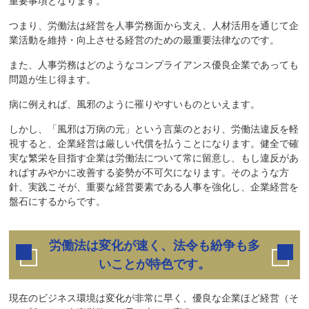
重要事項となります。
つまり、労働法は経営を人事労務面から支え、人材活用を通じて企
業活動を維持・向上させる経営のための最重要法律なのです。
また、人事労務はどのようなコンプライアンス優良企業であっても
問題が生じ得ます。
病に例えれば、風邪のように罹りやすいものといえます。
しかし、「風邪は万病の元」という言葉のとおり、労働法違反を軽
視すると、企業経営は厳しい代償を払うことになります。健全で確
実な繁栄を目指す企業は労働法について常に留意し、もし違反があ
ればすみやかに改善する姿勢が不可欠になります。そのような方
針、実践こそが、重要な経営要素である人事を強化し、企業経営を
盤石にするからです。
労働法は変化が速く、法令も紛争も多
いことが特色です。
現在のビジネス環境は変化が非常に早く、優良な企業ほど経営（そ