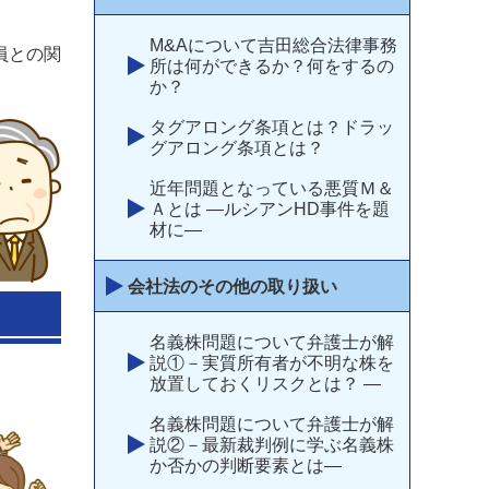
M&Aについて吉田総合法律事務
員との関
所は何ができるか？何をするの
か？
タグアロング条項とは？ドラッ
グアロング条項とは？
近年問題となっている悪質Ｍ＆
Ａとは ―ルシアンHD事件を題
材に―
会社法のその他の取り扱い
名義株問題について弁護士が解
説①－実質所有者が不明な株を
放置しておくリスクとは？ —
名義株問題について弁護士が解
説②－最新裁判例に学ぶ名義株
か否かの判断要素とは―