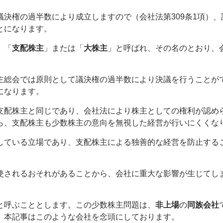
決権の過半数により成立しますので（会社法第309条1項）、
とになります。
、「
支配株主
」または「
大株主
」と呼ばれ、その名のとおり、
主総会では原則として議決権の過半数により決議を行うことが
になります。
支配株主と同じであり、会社法により株主としての権利が認め
ら、支配株主も少数株主の意向を無視した経営が行いにくくな
している立場であり、支配株主による独善的な経営を防止する
使されるおそれがあることから、会社に重大な影響が生じてし
と呼ぶこととします。この少数株主問題は、
非上場
の
同族会社
、本記事はこのような会社を念頭にしております。