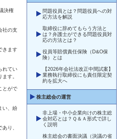
議決権
問題役員とは？問題役員への対
応方法を解説
取締役に辞めてもらう方法と
会社の支
は？弁護士ができる問題役員対
応の方法とは？
できます
役員等賠償責任保険（D&O保
険）とは
【2026年会社法改正中間試案】
られてい
業務執行取締役にも責任限定契
ります。
約を拡大へ
ことがで
株主総会の運営
まい、紛
非上場・中小企業向けの株主総
会対応とは？Ｑ＆Ａ形式で詳し
く説明
であり、
株主総会の書面決議（決議の省