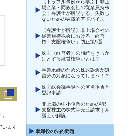
【トラブル事例から学ぶ】非上
場企業・同族会社の従業員持株
会｜弁護士が解説する、失敗し
ないための実践的アドバイス
【弁護士が解説】非上場会社の
従業員持株会における「経営
権・支配権争い」防止策5選
株主（経営者）の相続をきっか
けとする経営権争いとは？
事業承継のための株式譲渡が遺
留分の対象になってしまう！？
株主総会議事録への署名拒否と
登記申請
非上場の中小企業のための特別
支配株主の株式等売渡請求｜弁
す。
護士が解説
でいます
取締役の法的問題