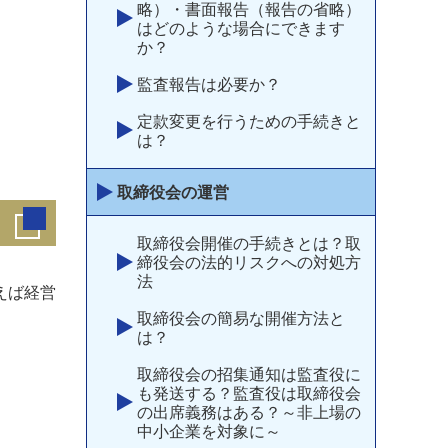
略）・書面報告（報告の省略）
はどのような場合にできます
か？
監査報告は必要か？
定款変更を行うための手続きと
は？
取締役会の運営
取締役会開催の手続きとは？取
締役会の法的リスクへの対処方
法
えば経営
取締役会の簡易な開催方法と
は？
取締役会の招集通知は監査役に
も発送する？監査役は取締役会
の出席義務はある？～非上場の
中小企業を対象に～