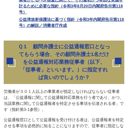
計るために必要な指針（令和3年8月20日内閣府告示第118
号）
公益津放射保護法に基づく指針（令和3年内閣府告示第118
号）の解説／消費者庁作成
Ｑ１ 顧問弁護士に公益通報窓口となっ
てもらう場合、その顧問弁護士1名だけ
を公益通報対応業務従事者（以下、
「従事者」といいます。）に指定すれ
ば良いのでしょうか？
労働者が３０１人以上の事業者が指定しなければならない従事者
は、「公益通報に関して公益通報対応業務を行う者であり、かつ、
当該業務に関して公益通報者を特定させる事項を伝達される者」で
す（指針第3-1参照）。
公益通報窓口として公益通報を受け付ける者は、公益通報者を特定
させる事項を必然的に知ることになりますので、従事者に指定しな