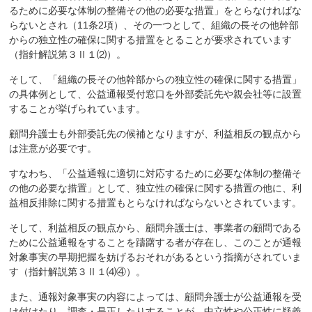
るために必要な体制の整備その他の必要な措置」をとらなければな
らないとされ（11条2項）、その一つとして、組織の長その他幹部
からの独立性の確保に関する措置をとることが要求されています
（指針解説第３Ⅱ１⑵）。
そして、「組織の長その他幹部からの独立性の確保に関する措置」
の具体例として、公益通報受付窓口を外部委託先や親会社等に設置
することが挙げられています。
顧問弁護士も外部委託先の候補となりますが、利益相反の観点から
は注意が必要です。
すなわち、「公益通報に適切に対応するために必要な体制の整備そ
の他の必要な措置」として、独立性の確保に関する措置の他に、利
益相反排除に関する措置もとらなければならないとされています。
そして、利益相反の観点から、顧問弁護士は、事業者の顧問である
ために公益通報をすることを躊躇する者が存在し、このことが通報
対象事実の早期把握を妨げるおそれがあるという指摘がされていま
す（指針解説第３Ⅱ１⑷④）。
また、通報対象事実の内容によっては、顧問弁護士が公益通報を受
け付けたり、調査・是正したりすることが、中立性や公正性に疑義