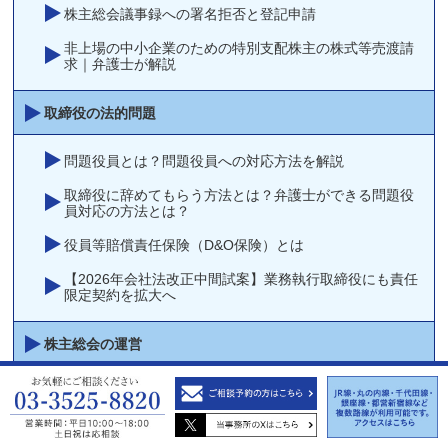
株主総会議事録への署名拒否と登記申請
非上場の中小企業のための特別支配株主の株式等売渡請
求｜弁護士が解説
取締役の法的問題
問題役員とは？問題役員への対応方法を解説
取締役に辞めてもらう方法とは？弁護士ができる問題役
員対応の方法とは？
役員等賠償責任保険（D&O保険）とは
【2026年会社法改正中間試案】業務執行取締役にも責任
限定契約を拡大へ
株主総会の運営
非上場・中小企業向けの株主総会対応とは？Ｑ＆Ａ形式
で詳しく説明
株主総会の書面決議（決議の省略）・書面報告（報告の