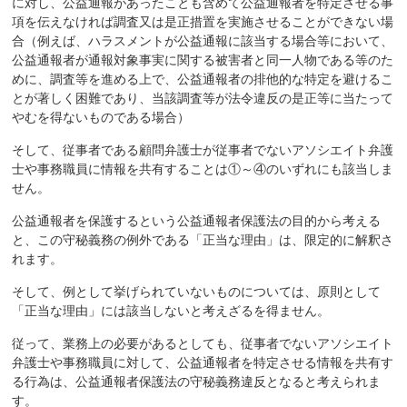
に対し、公益通報があったことも含めて公益通報者を特定させる事
項を伝えなければ調査又は是正措置を実施させることができない場
合（例えば、ハラスメントが公益通報に該当する場合等において、
公益通報者が通報対象事実に関する被害者と同一人物である等のた
めに、調査等を進める上で、公益通報者の排他的な特定を避けるこ
とが著しく困難であり、当該調査等が法令違反の是正等に当たって
やむを得ないものである場合）
そして、従事者である顧問弁護士が従事者でないアソシエイト弁護
士や事務職員に情報を共有することは①～④のいずれにも該当しま
せん。
公益通報者を保護するという公益通報者保護法の目的から考える
と、この守秘義務の例外である「正当な理由」は、限定的に解釈さ
れます。
そして、例として挙げられていないものについては、原則として
「正当な理由」には該当しないと考えざるを得ません。
従って、業務上の必要があるとしても、従事者でないアソシエイト
弁護士や事務職員に対して、公益通報者を特定させる情報を共有す
る行為は、公益通報者保護法の守秘義務違反となると考えられま
す。