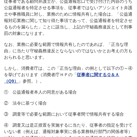
従事者である顧問弁護士が、公益通報窓口で受け付けた内容のうち
公益通報者を特定させる事項を、従事者ではないアソシエイト弁護
士や事務職員に対し、業務のために情報共有した場合は、「公益通
報対応業務に関して知り得た事項であって、公益通報者を特定させ
るものを漏らした」ことに該当し、上記の守秘義務違反として刑事
罰の対象になります。
なお、業務に必要な範囲で情報共有したのであれば、「正当な理
由」に当たり守秘義務違反とならないのではないかとお考えの方も
おられると思います。
しかし、消費者庁は、この「正当な理由」の例として以下の①～④
を挙げております（消費者庁ＨＰの「
従事者に関するＱ＆Ａ
（Q9）
」参照。）。
① 公益通報者本人の同意がある場合
② 法令に基づく場合
③ 調査等で必要な範囲において従事者間で情報共有する場合
④ 調査又は是正措置を実施するに当たり、従事者の指定を受けて
いない者（例えば、通報対象事実に係る業務執行部門の関係者等）