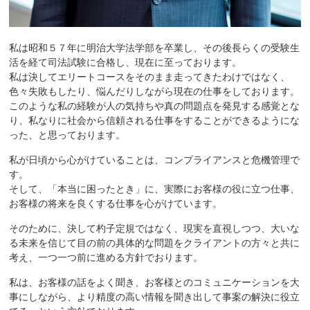
私は昭和５７年に明治大学法学部を卒業し、その後長らくの受験生
活を経て司法試験に合格し、現在に至っております。
私は決してエリートコースをそのまま走ってきたわけではなく、
色々失敗もしたり、悩んだりしながら現在の仕事をしております。
このような私の経験が人の気持ちや真の問題点を発見する感覚とな
り、私なりに社会から信頼される仕事をすることができるようにな
った、と思っております。
私が日頃から心がけていることは、コンプライアンスと危機管理で
す。
そして、「本当に困ったとき」に、実際にお客様の役に立つ仕事、
お客様の将来を良くする仕事を心がけています。
そのために、決して杓子定規ではなく、現実を直視しつつ、大いな
る未来を信じて目の前の具体的な問題をクライアントの方々と共に
考え、一つ一つ前に進める方針でおります。
私は、お客様の話をよく聞き、お客様とのコミュニケーションを大
事にしながら、より精度の高い情報を聞き出して事案の解決に役立