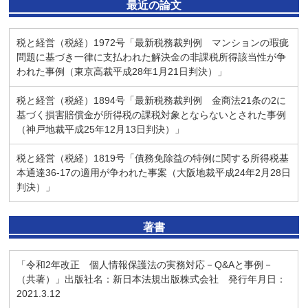
最近の論文
税と経営（税経）1972号「最新税務裁判例 マンションの瑕疵
問題に基づき一律に支払われた解決金の非課税所得該当性が争
われた事例（東京高裁平成28年1月21日判決）」
税と経営（税経）1894号「最新税務裁判例 金商法21条の2に
基づく損害賠償金が所得税の課税対象とならないとされた事例
（神戸地裁平成25年12月13日判決）」
税と経営（税経）1819号「債務免除益の特例に関する所得税基
本通達36-17の適用が争われた事案（大阪地裁平成24年2月28日
判決）」
著書
「令和2年改正 個人情報保護法の実務対応－Q&Aと事例－
（共著）」出版社名：新日本法規出版株式会社 発行年月日：
2021.3.12