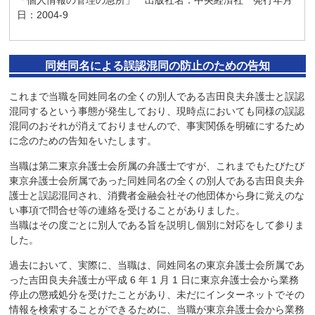
日：2004-9
同姓同名による誤認混同の防止のための告知
これまで当職を同姓同名の全くの別人である吉田良夫弁護士と誤認
混同するという事態が発生しており、現時点においても同様の誤認
混同のおそれが消えておりませんので、事実関係を明確にするため
に念のための告知をいたします。
当職は第二東京弁護士会所属の弁護士ですが、これまでもたびたび
東京弁護士会所属であった同姓同名の全くの別人である吉田良夫弁
護士と誤認混同され、消費者金融会社その他団体から身に覚えのな
い事項で問合せ等の連絡を受けることがありました。
当職はその度ごとに別人である旨を説明し個別に対応をして参りま
した。
過去において、実際に、当職は、同姓同名の東京弁護士会所属であ
った吉田良夫弁護士が平成 6 年 1 月 1 日に東京弁護士会から業務
停止の懲戒処分を受けたことがあり、未だにインターネットでその
情報を検索することができるために、当職が東京弁護士会から業務