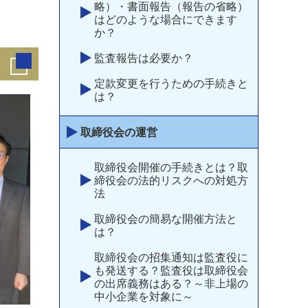
略）・書面報告（報告の省略）
はどのような場合にできます
か？
監査報告は必要か？
定款変更を行うための手続きと
は？
取締役会の運営
取締役会開催の手続きとは？取
締役会の法的リスクへの対処方
法
取締役会の簡易な開催方法と
は？
取締役会の招集通知は監査役に
も発送する？監査役は取締役会
の出席義務はある？～非上場の
中小企業を対象に～