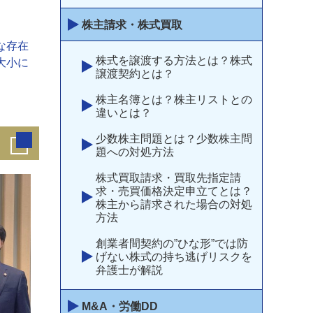
株主請求・株式買取
な存在
株式を譲渡する方法とは？株式
大小に
譲渡契約とは？
株主名簿とは？株主リストとの
違いとは？
少数株主問題とは？少数株主問
題への対処方法
株式買取請求・買取先指定請
求・売買価格決定申立てとは？
株主から請求された場合の対処
方法
創業者間契約の”ひな形”では防
げない株式の持ち逃げリスクを
弁護士が解説
M&A・労働DD