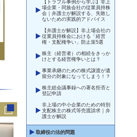
【トラブル事例から学ぶ】非上
場企業・同族会社の従業員持株
会｜弁護士が解説する、失敗し
ないための実践的アドバイス
【弁護士が解説】非上場会社の
従業員持株会における「経営
権・支配権争い」防止策5選
株主（経営者）の相続をきっか
けとする経営権争いとは？
事業承継のための株式譲渡が遺
留分の対象になってしまう！？
株主総会議事録への署名拒否と
登記申請
非上場の中小企業のための特別
支配株主の株式等売渡請求｜弁
護士が解説
取締役の法的問題