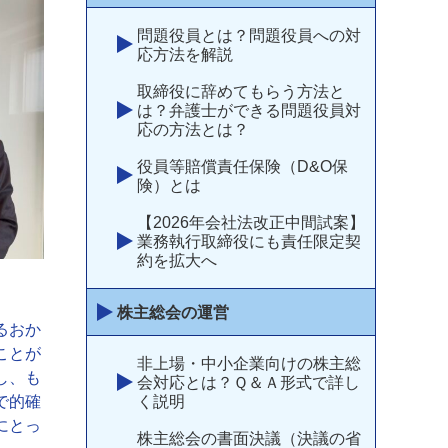
問題役員とは？問題役員への対
応方法を解説
取締役に辞めてもらう方法と
は？弁護士ができる問題役員対
応の方法とは？
役員等賠償責任保険（D&O保
険）とは
【2026年会社法改正中間試案】
業務執行取締役にも責任限定契
約を拡大へ
株主総会の運営
るおか
ことが
非上場・中小企業向けの株主総
し、も
会対応とは？Ｑ＆Ａ形式で詳し
く説明
で的確
にとっ
株主総会の書面決議（決議の省