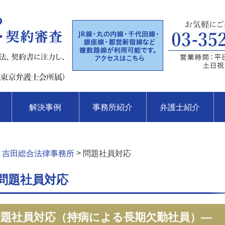
解決事例
事務所紹介
弁護士紹介
>
 吉田総合法律事務所
問題社員対応
問題社員対応
—問題社員対応（持病による長期欠勤社員）—