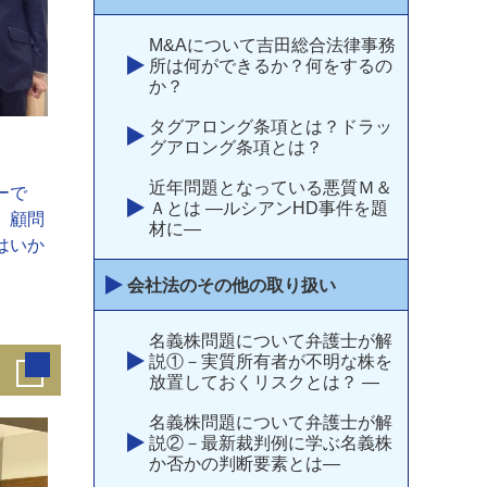
M&Aについて吉田総合法律事務
所は何ができるか？何をするの
か？
タグアロング条項とは？ドラッ
グアロング条項とは？
近年問題となっている悪質Ｍ＆
ーで
Ａとは ―ルシアンHD事件を題
、顧問
材に―
はいか
会社法のその他の取り扱い
名義株問題について弁護士が解
説①－実質所有者が不明な株を
放置しておくリスクとは？ —
名義株問題について弁護士が解
説②－最新裁判例に学ぶ名義株
か否かの判断要素とは―