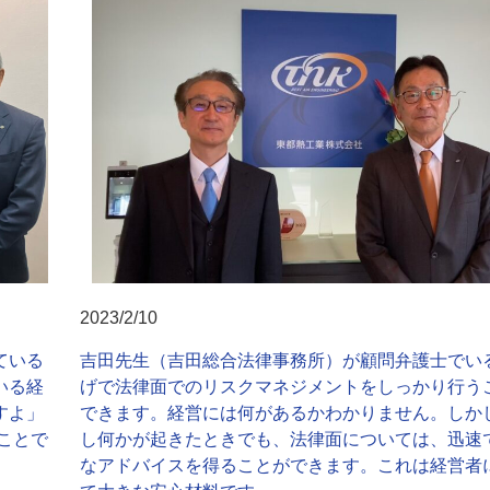
2023/2/10
ている
吉田先生（吉田総合法律事務所）が顧問弁護士でい
いる経
げで法律面でのリスクマネジメントをしっかり行う
すよ」
できます。経営には何があるかわかりません。しか
ことで
し何かが起きたときでも、法律面については、迅速
なアドバイスを得ることができます。これは経営者